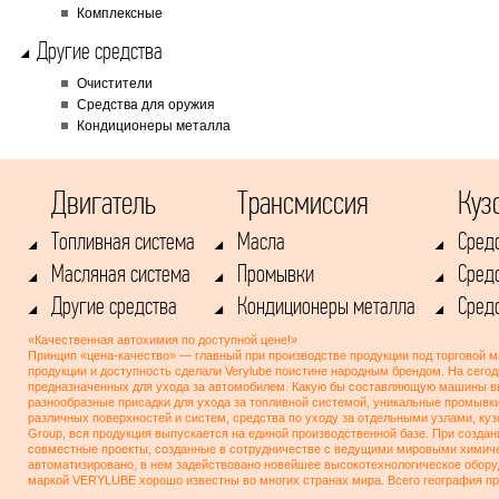
Комплексные
Другие средства
Очистители
Cредства для оружия
Кондиционеры металла
Двигатель
Трансмиссия
Куз
Топливная система
Масла
Cред
Масляная система
Промывки
Сред
Другие средства
Кондиционеры металла
Средс
«Качественная автохимия по доступной цене!»
Принцип «цена-качество» — главный при производстве продукции под торговой м
продукции и доступность сделали Verylube поистине народным брендом. На сего
предназначенных для ухода за автомобилем. Какую бы составляющую машины вы н
разнообразные присадки для ухода за топливной системой, уникальные промывк
различных поверхностей и систем, средства по уходу за отдельными узлами, ку
Group, вся продукция выпускается на единой производственной базе. При создан
совместные проекты, созданные в сотрудничестве с ведущими мировыми химиче
автоматизировано, в нем задействовано новейшее высокотехнологическое обору
маркой VERYLUBE хорошо известны во многих странах мира. Всего география пр